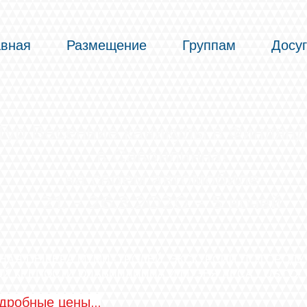
авная
Размещение
Группам
Досуг
Тур Весенние каникулы в Финлян
в Савонлинна!
на своем автомобиле
21. - 26.3.2020 - 5 ночей
ЧНАЯ ПЕЩЕРА МУМИ-ТРОЛЕЙ, ЭКСКУРСИИ ПО ГОРОДУ
Й КРЕПОСТИ ОЛАВИНЛИННА И МУЗЕЯ ЛЕСА
LUSTO!
робные цены...