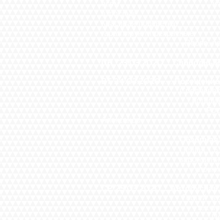
всем известной книги о 
взрослые получат неза
Красивая подсветка, зв
гарантируют прекра
После, посещения пещер
ПН 23.03.2020.....Свободный
ВТ 24.03.2020.
.....
Посещени
Средневековая крепость 
историю. Олавинлинна с
Российской Империи. О
Александр Суворов вн
Обзорная экскурсия
Пешая 1,5 часовая экс
зарождение пароходства 
улочки Линнанкату, трад
СР 25.03.2020.....
Автобусная
Гостей в этом месте, пр
тех времен. Современны
Посещение средне