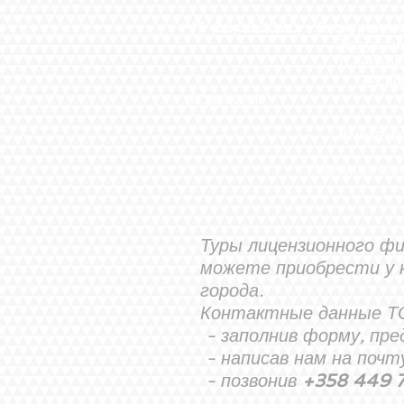
ЧТ 26.03.2020.
....
Экскурсия 
Экскурсия
В первой половине дня
лесного хозяйства, нау
независимо от возра
Выезд из от
Организаторы
*
Туры лицензионного ф
можете приобрести у 
города.
Контактные данные Т
- заполнив форму, пр
- написав нам на поч
- позвонив
+358 449 