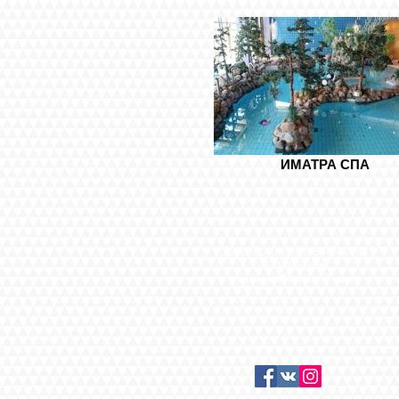
ИМАТРА СПА
Kalkkiuuninkatu,6 Savonlinna
57130 Suomi
manager@lakeland.travel