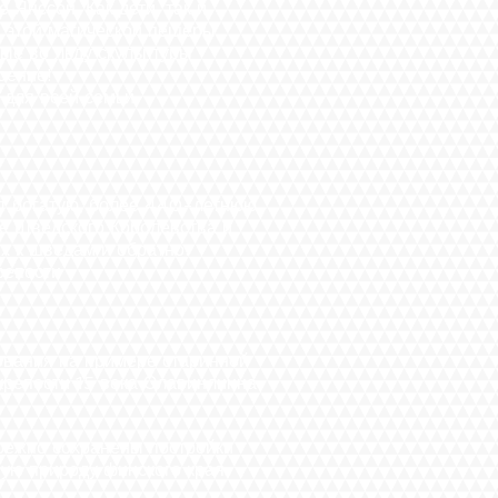
он. Как дети, так и
магической пещеры.
 льду скульптуры
ние!
 всей семьи.
огатую, более 440-летнюю
ведского Королевства и
ведам и обратно.
пости
ия на примере старинной
ти 15 века Олавинлинна.
жно сохранены постройки
природу финского края.