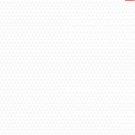
В ТУР ВКЛЮЧЕНО
- Проживание 6 дней / 5 ноче
- Посещение сказочной лед
- Э
кскурсия в аутентичный С
-
Обзорная экскурсия по г.Са
-
Посещение
крепости Олави
-
Экскурсия в п.Пункахарь
​
СБ 21.3.2020.....
.
....
.
Прибытие в
- заселение в 
- встреча с гидо
ВС 22.3.2020.........
Автобусная
Продолжительность э
Посещение сказочной з
В пещере представлена 