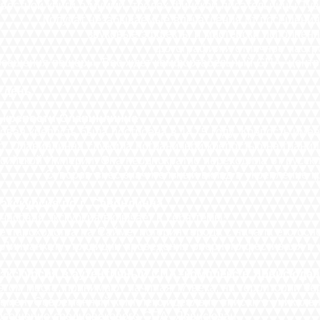
мумми-тролях финской писательницы Туве Янсс
бываемые впечатления от посещения этой 
уковые эффекты и мастерски исполненные во
сные фотографии и отличное настрое
ы, Вас ждет комфортабельный СПА-центр для
 день
е
крепости Олавинлинна
была построена в 1475 году. Крепость имеет б
лужила пограничной крепостью на границе Ш
на неоднократно переходила от русских к ш
ес значительный вклад в укрепление кре
 по г. Савонлинна
курсия включает в себя темы:
на Сайме, история города с начала его основан
иции проведения оперного фестиваля в крепос
 экскурсия в аутентичный СПА-комплекс в Ярвисюдан
инимают начиная 17 века, на территории бере
й комплекс идеально вписан в уникальную 
векового СПА Ярвисюдан