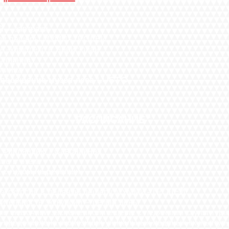
й + завтраки
яной пещеры МУМИ-ТРОЛЕЙ
ПА-комплекс в Ярвисюдан
вонлинна
нлинна
ю посещение музея леса LUSTO
РАСПИСАНИЕ*
 Финляндию г.Савонлинна
отель
м на ресепшн
 экскурсия в ледяную пещеру МУММИ-ТРОЛЕЙ
кскурсии - целый день.
аснеженной пещеры с ледяными скульптурам
экспозиция уникальных ледяных скульптур, ил