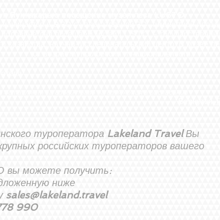
в п.Пункахарью посещение музея леса LUSTO
 начинается в 9.30 с увлекательной 30-тиминутной поездк
 посещаем музей LUSTO – государственный 
чно-исследовательский центр. В музее леса и
ста, профессии и национальности.
еля
 оставляют за собой право на изменения в расписании
Вернутся
Т
инского туроператора
Lakeland Travel
Вы
крупных российских туроператоров вашего
О вы можете получить:
едложенную ниже
ту
sales@lakeland.travel
778 990