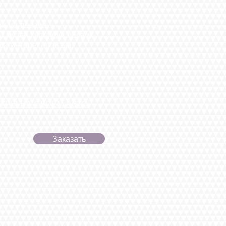
и на поезде.
музей культуры леса и
нтересно всем,
УРЫ НА СВОЕМ АВТО
Заказать